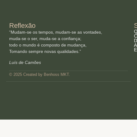
Reflexão
Q
“Mudam-se os tempos, mudam-se as vontades,
C
muda-se o ser, muda-se a confiança;
D
todo o mundo é composto de mudança,
A
E
Tomando sempre novas qualidades.”
Luís de Camões
© 2025 Created by Benhoss MKT.