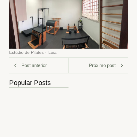
Estúdio de Pilates
-
Leia
Post anterior
Próximo post
Popular Posts
5 Benefícios da Acupuntura no…
maio 10, 2026
Principais tags da semana na…
novembro 3, 2025
5 Benefícios da Acupuntura para…