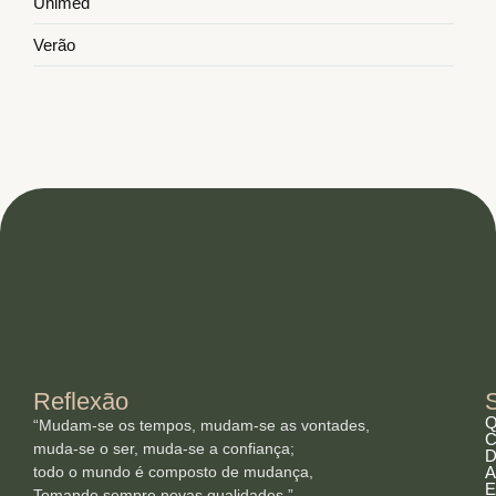
Unimed
Verão
Reflexão
Q
“Mudam-se os tempos, mudam-se as vontades,
C
muda-se o ser, muda-se a confiança;
D
todo o mundo é composto de mudança,
A
E
Tomando sempre novas qualidades.”