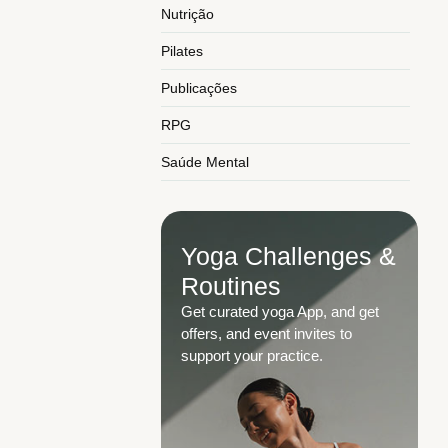
Nutrição
Pilates
Publicações
RPG
Saúde Mental
Yoga Challenges &
Routines
Get curated yoga App, and get
offers, and event invites to
support your practice.