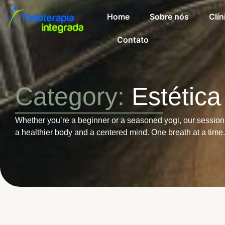
Home
Sobre nós
Clín
Contato
Category:
Estética
Whether you’re a beginner or a seasoned yogi, our session
a healthier body and a centered mind. One breath at a time.
março 1, 2014
Novidades
-