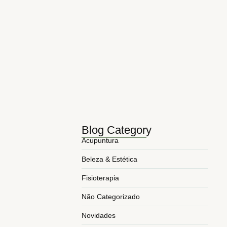
5 Benefícios da Acupuntura no…
maio 10, 2026
Principais tags da semana na…
novembro 3, 2025
5 Benefícios da Acupuntura para…
março 24, 2025
5 Formas Como a Fisioterapia…
março 17, 2025
Blog Category
Acupuntura
Beleza & Estética
Fisioterapia
Não Categorizado
Novidades