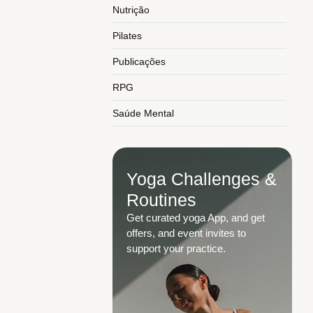
Nutrição
Pilates
Publicações
RPG
Saúde Mental
Yoga Challenges &
Routines
Get curated yoga App, and get
offers, and event invites to
support your practice.