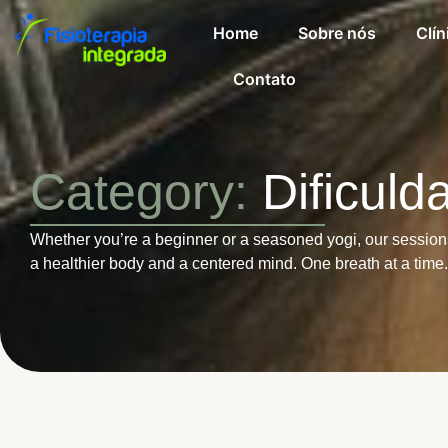
Home
Sobre nós
Clín
Contato
Category:
Dificul
Whether you’re a beginner or a seasoned yogi, our session
a healthier body and a centered mind. One breath at a time.
maio 5, 2014
Novidades
-