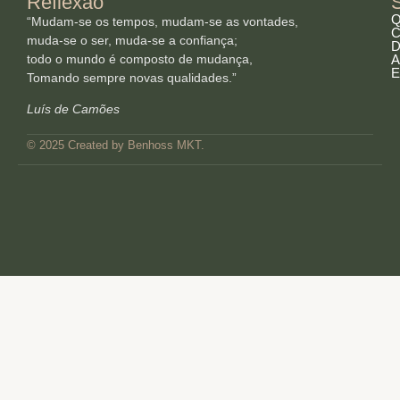
Reflexão
Q
“Mudam-se os tempos, mudam-se as vontades,
C
muda-se o ser, muda-se a confiança;
D
todo o mundo é composto de mudança,
A
E
Tomando sempre novas qualidades.”
Luís de Camões
© 2025 Created by Benhoss MKT.