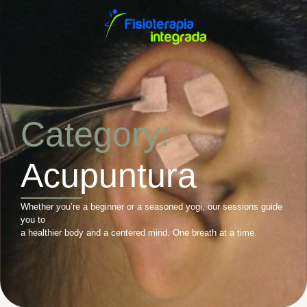
Category:
Acupuntura
Whether you’re a beginner or a seasoned yogi, our sessions guide
you to
a healthier body and a centered mind. One breath at a time.