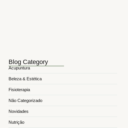
Principais tags da semana na…
novembro 3, 2025
5 Benefícios da Acupuntura para…
março 24, 2025
5 Formas Como a Fisioterapia…
março 17, 2025
Blog Category
Acupuntura
Beleza & Estética
Fisioterapia
Não Categorizado
Novidades
Nutrição