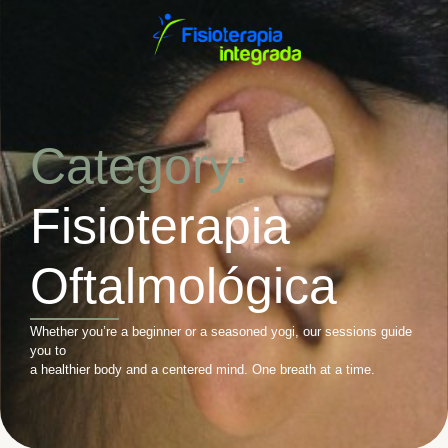
Category:
Fisioterapia
Oftalmológica
Whether you’re a beginner or a seasoned yogi, our sessions guide
you to
a healthier body and a centered mind. One breath at a time.