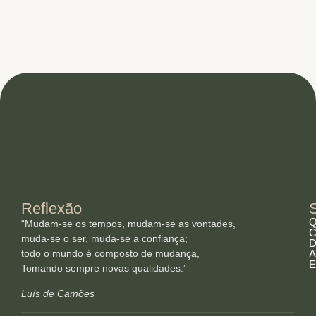
Reflexão
Q
“Mudam-se os tempos, mudam-se as vontades,
C
muda-se o ser, muda-se a confiança;
D
todo o mundo é composto de mudança,
A
E
Tomando sempre novas qualidades.”
Luís de Camões