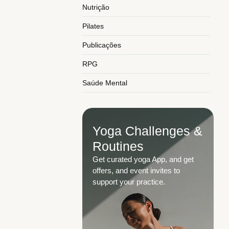
Nutrição
Pilates
Publicações
RPG
Saúde Mental
Yoga Challenges &
Routines
Get curated yoga App, and get
offers, and event invites to
support your practice.