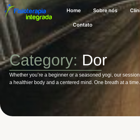
Home
Sobre nós
Clín
Contato
Category:
Dor
Whether you’re a beginner or a seasoned yogi, our session
a healthier body and a centered mind. One breath at a time.
março 10, 2025
Pilates
-