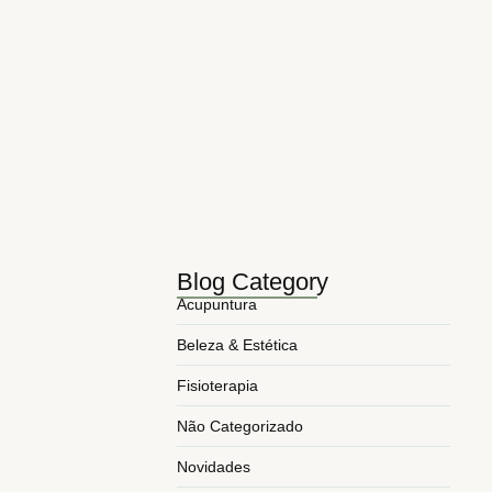
5 Benefícios da Acupuntura no…
as Costas
maio 10, 2026
o um problema
Principais tags da semana na…
causadas por
novembro 3, 2025
5 Benefícios da Acupuntura para…
março 24, 2025
5 Formas Como a Fisioterapia…
março 17, 2025
Blog Category
Acupuntura
Beleza & Estética
Fisioterapia
Não Categorizado
Novidades