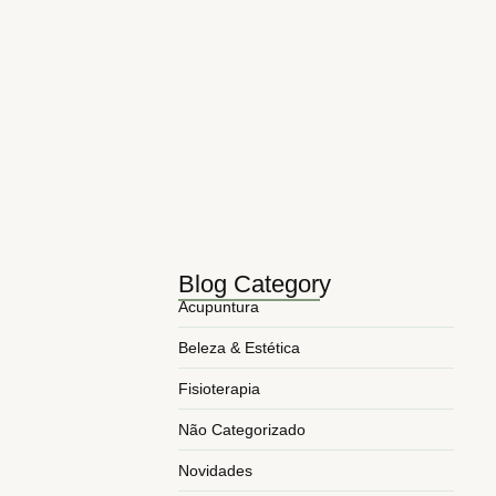
5 Benefícios da Acupuntura no…
maio 10, 2026
Principais tags da semana na…
novembro 3, 2025
5 Benefícios da Acupuntura para…
março 24, 2025
5 Formas Como a Fisioterapia…
março 17, 2025
Blog Category
Acupuntura
Beleza & Estética
Fisioterapia
Não Categorizado
Novidades