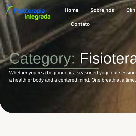
Home
Sobre nós
Clín
Contato
Category:
Fisioter
Whether you’re a beginner or a seasoned yogi, our session
a healthier body and a centered mind. One breath at a time.