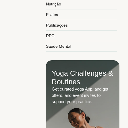
Nutrição
Pilates
Publicações
RPG
Saúde Mental
Yoga Challenges &
Routines
ados com músculos e
Get curated yoga App, and get
. Entender essas
offers, and event invites to
support your practice.