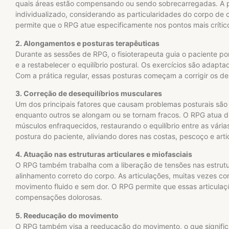
quais áreas estão compensando ou sendo sobrecarregadas. A par
individualizado, considerando as particularidades do corpo de c
permite que o RPG atue especificamente nos pontos mais crític
2. Alongamentos e posturas terapêuticas
Durante as sessões de RPG, o fisioterapeuta guia o paciente p
e a restabelecer o equilíbrio postural. Os exercícios são adapt
Com a prática regular, essas posturas começam a corrigir os des
3. Correção de desequilíbrios musculares
Um dos principais fatores que causam problemas posturais são 
enquanto outros se alongam ou se tornam fracos. O RPG atua d
músculos enfraquecidos, restaurando o equilíbrio entre as vári
postura do paciente, aliviando dores nas costas, pescoço e arti
4. Atuação nas estruturas articulares e miofasciais
O RPG também trabalha com a liberação de tensões nas estrutura
alinhamento correto do corpo. As articulações, muitas vezes c
movimento fluido e sem dor. O RPG permite que essas articul
compensações dolorosas.
5. Reeducação do movimento
O RPG também visa a reeducação do movimento, o que significa