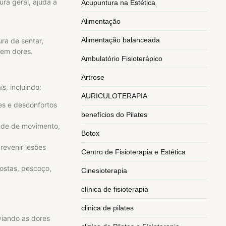
ra geral, ajuda a
Acupuntura na Estética
Alimentação
Alimentação balanceada
ra de sentar,
sem dores.
Ambulatório Fisioterápico
Artrose
s, incluindo:
AURICULOTERAPIA
res e desconfortos
benefícios do Pilates
tude de movimento,
Botox
prevenir lesões
Centro de Fisioterapia e Estética
costas, pescoço,
Cinesioterapia
clínica de fisioterapia
clinica de pilates
viando as dores