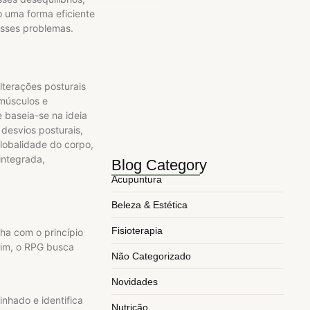
 uma forma eficiente
maio 10, 2026
esses problemas.
Principais tags da semana na…
novembro 3, 2025
5 Benefícios da Acupuntura para…
lterações posturais
março 24, 2025
músculos e
5 Formas Como a Fisioterapia…
e baseia-se na ideia
desvios posturais,
março 17, 2025
globalidade do corpo,
integrada,
Blog Category
Acupuntura
Beleza & Estética
Fisioterapia
lha com o princípio
sim, o RPG busca
Não Categorizado
Novidades
nhado e identifica
Nutrição