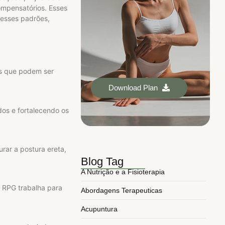
ompensatórios. Esses
 esses padrões,
as que podem ser
Download Plan
dos e fortalecendo os
rar a postura ereta,
Blog Tag
A Nutrição e a Fisioterapia
O RPG trabalha para
Abordagens Terapeuticas
Acupuntura