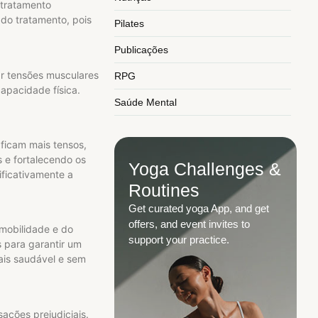
 tratamento
 do tratamento, pois
Pilates
Publicações
ar tensões musculares
RPG
capacidade física.
Saúde Mental
 ficam mais tensos,
 e fortalecendo os
Yoga Challenges &
ificativamente a
Routines
Get curated yoga App, and get
offers, and event invites to
 mobilidade e do
support your practice.
 para garantir um
ais saudável e sem
ações prejudiciais.