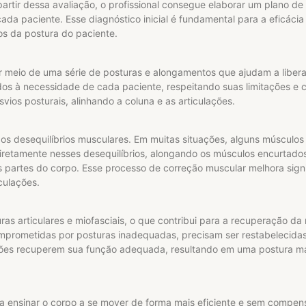
tir dessa avaliação, o profissional consegue elaborar um plano de
ada paciente. Esse diagnóstico inicial é fundamental para a eficácia
os da postura do paciente.
or meio de uma série de posturas e alongamentos que ajudam a liber
ados à necessidade de cada paciente, respeitando suas limitações e 
vios posturais, alinhando a coluna e as articulações.
os desequilíbrios musculares. Em muitas situações, alguns músculos
iretamente nesses desequilíbrios, alongando os músculos encurtados
as partes do corpo. Esse processo de correção muscular melhora sign
culações.
s articulares e miofasciais, o que contribui para a recuperação da
omprometidas por posturas inadequadas, precisam ser restabelecidas
ações recuperem sua função adequada, resultando em uma postura m
 ensinar o corpo a se mover de forma mais eficiente e sem compens