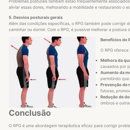
Problemas posturais também estão frequentemente associados a 
aliviar essas dores, melhorando a mobilidade e restaurando o equ
5. Desvios posturais gerais
Além das condições específicas, o RPG também pode corrigir de
caminhar ou dormir. Com o RPG, é possível melhorar a postura 
Benefícios do 
O RPG oferece u
Melhora da qua
causados por p
Aumento da mob
permitindo que 
Prevenção de 
futuras, promo
Redução de do
ombros e outras
Conclusão
O RPG é uma abordagem terapêutica eficaz para corrigir probl