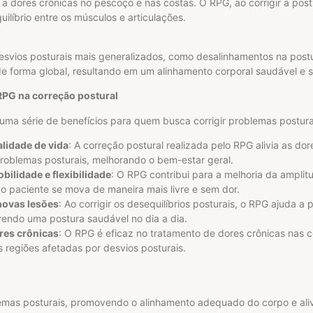
dores crônicas no pescoço e nas costas. O RPG, ao corrigir a postu
ilíbrio entre os músculos e articulações.
svios posturais mais generalizados, como desalinhamentos na postu
de forma global, resultando em um alinhamento corporal saudável e 
RPG na correção postural
ma série de benefícios para quem busca corrigir problemas posturai
lidade de vida
: A correção postural realizada pelo RPG alivia as do
roblemas posturais, melhorando o bem-estar geral.
ilidade e flexibilidade
: O RPG contribui para a melhoria da ampli
o paciente se mova de maneira mais livre e sem dor.
novas lesões
: Ao corrigir os desequilíbrios posturais, o RPG ajuda a 
vendo uma postura saudável no dia a dia.
res crônicas
: O RPG é eficaz no tratamento de dores crônicas nas 
 regiões afetadas por desvios posturais.
emas posturais, promovendo o alinhamento adequado do corpo e ali