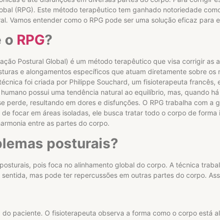
obal (RPG). Este método terapêutico tem ganhado notoriedade como
oral. Vamos entender como o RPG pode ser uma solução eficaz para 
é o
RPG
?
ão Postural Global) é um método terapêutico que visa corrigir as a
sturas e alongamentos específicos que atuam diretamente sobre os 
 técnica foi criada por Philippe Souchard, um fisioterapeuta francês, 
humano possui uma tendência natural ao equilíbrio, mas, quando há 
 se perde, resultando em dores e disfunções. O RPG trabalha com a 
 de focar em áreas isoladas, ele busca tratar todo o corpo de forma 
armonia entre as partes do corpo.
blemas posturais?
osturais, pois foca no alinhamento global do corpo. A técnica traba
 sentida, mas pode ter repercussões em outras partes do corpo. As
do paciente. O fisioterapeuta observa a forma como o corpo está ali