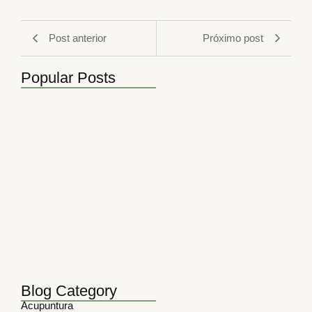
Post anterior
Próximo post
Popular Posts
5 Benefícios da Acupuntura no…
maio 10, 2026
Principais tags da semana na…
novembro 3, 2025
5 Benefícios da Acupuntura para…
março 24, 2025
5 Formas Como a Fisioterapia…
março 17, 2025
Blog Category
Acupuntura