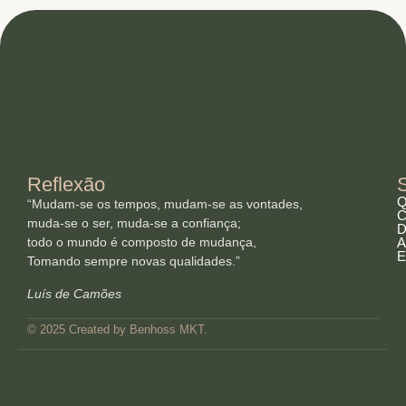
Reflexão
Q
“Mudam-se os tempos, mudam-se as vontades,
C
muda-se o ser, muda-se a confiança;
D
todo o mundo é composto de mudança,
A
E
Tomando sempre novas qualidades.”
Luís de Camões
© 2025 Created by Benhoss MKT.